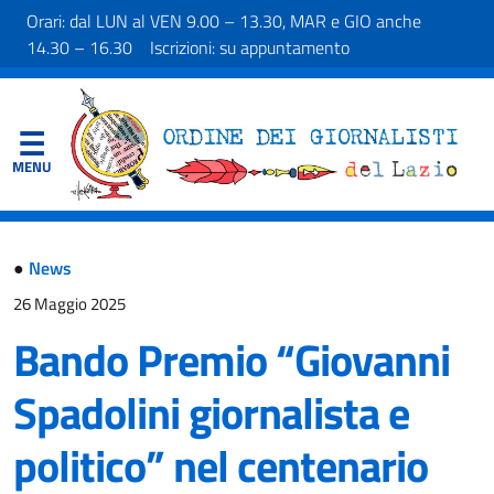
Orari: dal LUN al VEN 9.00 – 13.30, MAR e GIO anche
14.30 – 16.30 Iscrizioni: su appuntamento
●
News
26 Maggio 2025
Bando Premio “Giovanni
Spadolini giornalista e
politico” nel centenario