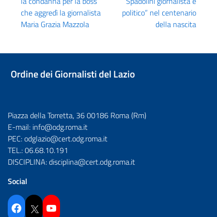
la condanna per la boss
Spadolini giornalista e
che aggredì la giornalista
politico” nel centenario
Maria Grazia Mazzola
della nascita
Ordine dei Giornalisti del Lazio
Piazza della Torretta, 36 00186 Roma (Rm)
E-mail:
info@odg.roma.it
PEC:
odglazio@cert.odg.roma.it
TEL.:
06.68.10.191
DISCIPLINA:
disciplina@cert.odg.roma.it
Social
Facebook
Twitter
YouTube