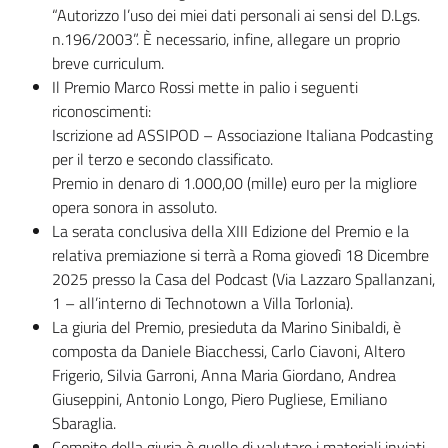
“Autorizzo l’uso dei miei dati personali ai sensi del D.Lgs.
n.196/2003”. È necessario, infine, allegare un proprio
breve curriculum.
Il Premio Marco Rossi mette in palio i seguenti
riconoscimenti:
Iscrizione ad ASSIPOD – Associazione Italiana Podcasting
per il terzo e secondo classificato.
Premio in denaro di 1.000,00 (mille) euro per la migliore
opera sonora in assoluto.
La serata conclusiva della XIII Edizione del Premio e la
relativa premiazione si terrà a Roma giovedì 18 Dicembre
2025 presso la Casa del Podcast (Via Lazzaro Spallanzani,
1 – all’interno di Technotown a Villa Torlonia).
La giuria del Premio, presieduta da Marino Sinibaldi, è
composta da Daniele Biacchessi, Carlo Ciavoni, Altero
Frigerio, Silvia Garroni, Anna Maria Giordano, Andrea
Giuseppini, Antonio Longo, Piero Pugliese, Emiliano
Sbaraglia.
Compito della giuria è quello di valutare i materiali inviati