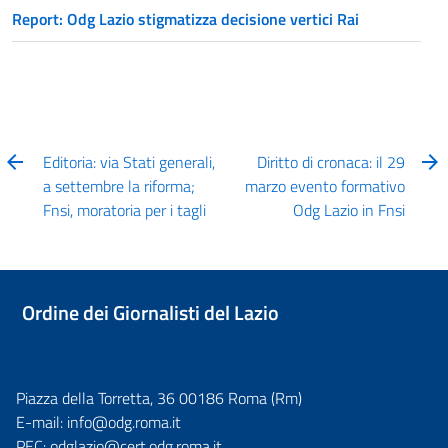
Report: Odg Lazio stigmatizza decisione vertici Rai
Editoria: via Stati generali,
Diritto di cronaca: il 29
a settembre la riforma;
marzo evento formativo
Fnsi, moratoria per i tagli
Odg Lazio in Fnsi
Ordine dei Giornalisti del Lazio
Piazza della Torretta, 36 00186 Roma (Rm)
E-mail:
info@odg.roma.it
PEC:
odglazio@cert.odg.roma.it