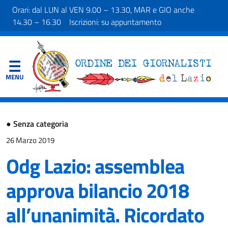
Orari: dal LUN al VEN 9.00 – 13.30, MAR e GIO anche
14.30 – 16.30 Iscrizioni: su appuntamento
●
Senza categoria
26 Marzo 2019
Odg Lazio: assemblea
approva bilancio 2018
all’unanimità. Ricordato