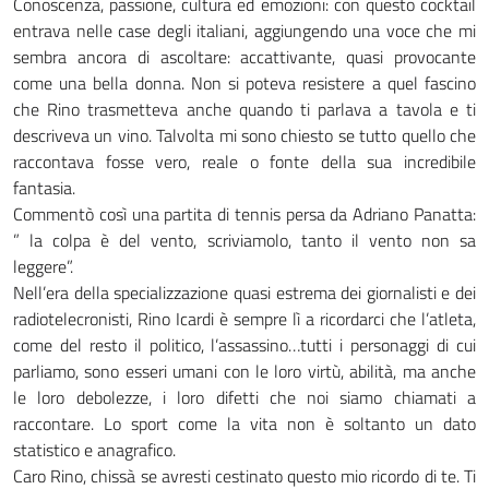
Conoscenza, passione, cultura ed emozioni: con questo cocktail
entrava nelle case degli italiani, aggiungendo una voce che mi
sembra ancora di ascoltare: accattivante, quasi provocante
come una bella donna. Non si poteva resistere a quel fascino
che Rino trasmetteva anche quando ti parlava a tavola e ti
descriveva un vino. Talvolta mi sono chiesto se tutto quello che
raccontava fosse vero, reale o fonte della sua incredibile
fantasia.
Commentò così una partita di tennis persa da Adriano Panatta:
” la colpa è del vento, scriviamolo, tanto il vento non sa
leggere”.
Nell’era della specializzazione quasi estrema dei giornalisti e dei
radiotelecronisti, Rino Icardi è sempre lì a ricordarci che l’atleta,
come del resto il politico, l’assassino…tutti i personaggi di cui
parliamo, sono esseri umani con le loro virtù, abilità, ma anche
le loro debolezze, i loro difetti che noi siamo chiamati a
raccontare. Lo sport come la vita non è soltanto un dato
statistico e anagrafico.
Caro Rino, chissà se avresti cestinato questo mio ricordo di te. Ti