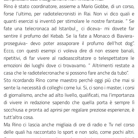
Rino è stato coordinatore, assieme a Mario Giobbe, di un corso,
forse l’ultimo, per radiotelecronisti in Rai. Non vi dico quali e
quanti esercizi si inventò per stimolare le nostre fantasie. ” Se
fate una telecronaca ad Istanbul_ ci diceva- mi dovete far
sentire il profumo del Kebab. Se la fate a Monaco di Baviera-
proseguiva- devo poter assaporare il profumo dell’hot dog”.
Ecco, con questi esempi ci voleva dire di non essere banali,
ripetitivi, di far vivere al radioascoltatore o telespettatore le
emozioni dei luoghi dove ci trovavamo. ” Altrimenti restate a
casa che le radiotelecronache si possono fare anche da tubo”.
Sto ricordando Rino come maestro perché oggi più che mai si
sente la necessità di colleghi come lui. Si, ci sono i master, i corsi
di giornalismo, anche ad alto livello, qualificati, ma l’importanza
di vivere in redazione sapendo che quella porta è sempre lì
socchiusa e pronta ad aprirsi per regalare preziose esperienze, è
tutt’altra cosa.
Ma Rino ci lascia anche migliaia di ore di radio e Tv nel corso
delle quali ha raccontato lo sport e non solo, come pochi altri.