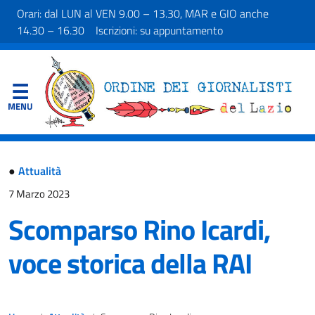
Orari: dal LUN al VEN 9.00 – 13.30, MAR e GIO anche
14.30 – 16.30 Iscrizioni: su appuntamento
●
Attualità
7 Marzo 2023
Scomparso Rino Icardi,
voce storica della RAI