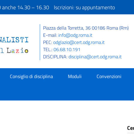
IO anche 14.30 – 16.30 Iscrizioni: su appuntamento
Piazza della Torretta, 36 00186 Roma (Rm)
E-mail:
info@odg.roma.it
PEC:
odglazio@cert.odg.roma.it
TEL.:
06.68.10.191
DISCIPLINA:
disciplina@cert.odg.roma.it
Consiglio di disciplina
Moduli
Convenzioni
Ce