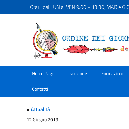
Orari: dal LUN al VEN 9.00 – 13.30, MAR e G
Home Page
Iscrizione
Formazione
Contatti
●
Attualità
12 Giugno 2019