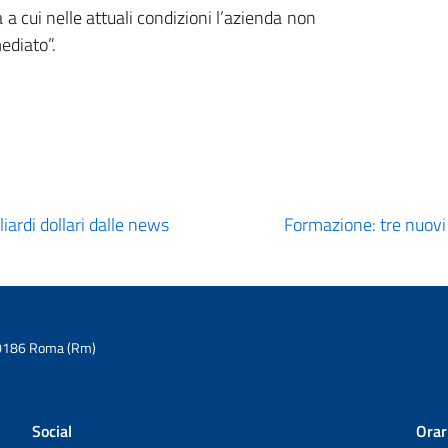
a cui nelle attuali condizioni l’azienda non
ediato”.
liardi dollari dalle news
Formazione: tre nuovi 
6 00186 Roma (Rm)
Social
Orar