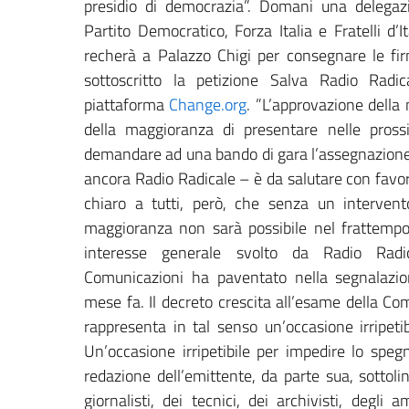
presidio di democrazia”. Domani una delega
Partito Democratico, Forza Italia e Fratelli d’
recherà a Palazzo Chigi per consegnare le fir
sottoscritto la petizione Salva Radio Radic
piattaforma
Change.org
. ”L’approvazione della
della maggioranza di presentare nelle pros
demandare ad una bando di gara l’assegnazione d
ancora Radio Radicale – è da salutare con favo
chiaro a tutti, però, che senza un interven
maggioranza non sarà possibile nel frattempo s
interesse generale svolto da Radio Radica
Comunicazioni ha paventato nella segnalazion
mese fa. Il decreto crescita all’esame della C
rappresenta in tal senso un’occasione irripetibi
Un’occasione irripetibile per impedire lo speg
redazione dell’emittente, da parte sua, sottolin
giornalisti, dei tecnici, dei archivisti, degli