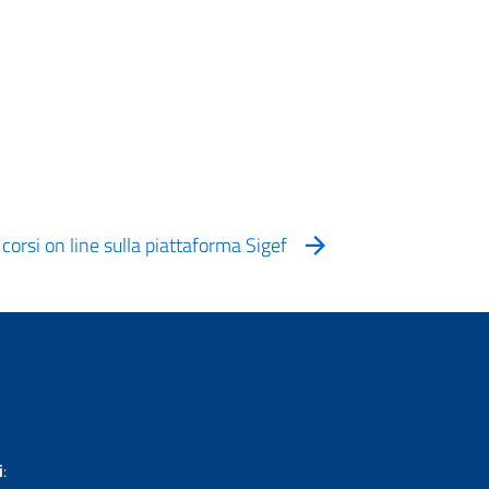
corsi on line sulla piattaforma Sigef
i
: