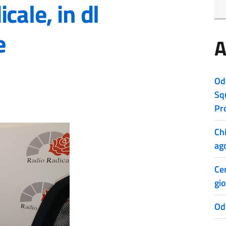
cale, in dl
e
A
Od
Sq
Pr
Ch
ag
Cer
gio
Od