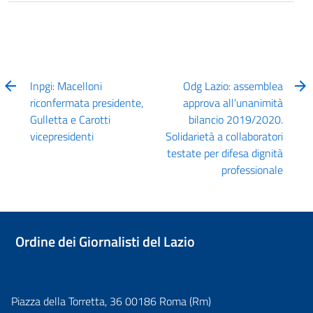
Inpgi: Macelloni
Odg Lazio: assemblea
riconfermata presidente,
approva all’unanimità
Gulletta e Carotti
bilancio 2019/2020.
vicepresidenti
Solidarietà a collaboratori
testate per difesa dignità
professionale
Ordine dei Giornalisti del Lazio
Piazza della Torretta, 36 00186 Roma (Rm)