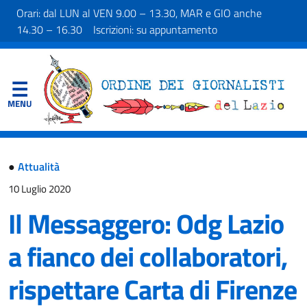
Orari: dal LUN al VEN 9.00 – 13.30, MAR e GIO anche
14.30 – 16.30 Iscrizioni: su appuntamento
●
Attualità
10 Luglio 2020
Il Messaggero: Odg Lazio
a fianco dei collaboratori,
rispettare Carta di Firenze