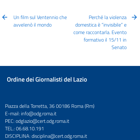
Un film sul Ventennio che
Perché la violenza
avvelenò il mondo
domestica è “invisibile” e
come raccontarla. Evento
formativo il 15/11 in
Senato
Ordine dei Giornalisti del Lazio
Piazza della Torretta, 36 00186 Roma (Rm)
E-mail:
info@odg.roma.it
PEC:
odglazio@cert.odg.roma.it
TEL.:
06.68.10.191
DISCIPLINA:
disciplina@cert.odg.roma.it