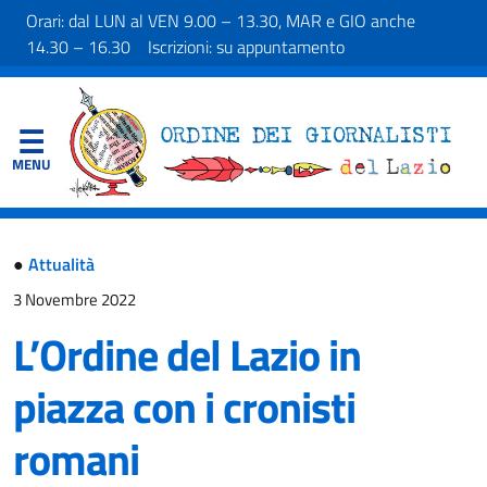
Orari: dal LUN al VEN 9.00 – 13.30, MAR e GIO anche
14.30 – 16.30 Iscrizioni: su appuntamento
●
Attualità
3 Novembre 2022
L’Ordine del Lazio in
piazza con i cronisti
romani