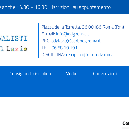
IO anche 14.30 – 16.30 Iscrizioni: su appuntamento
Piazza della Torretta, 36 00186 Roma (Rm)
E-mail:
info@odg.roma.it
PEC:
odglazio@cert.odg.roma.it
TEL.:
06.68.10.191
DISCIPLINA:
disciplina@cert.odg.roma.it
Consiglio di disciplina
Moduli
Convenzioni
Ce