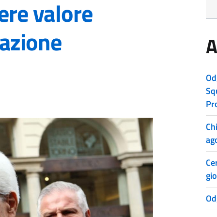
ere valore
mazione
A
Od
Sq
Pr
Ch
ag
Cer
gio
Od