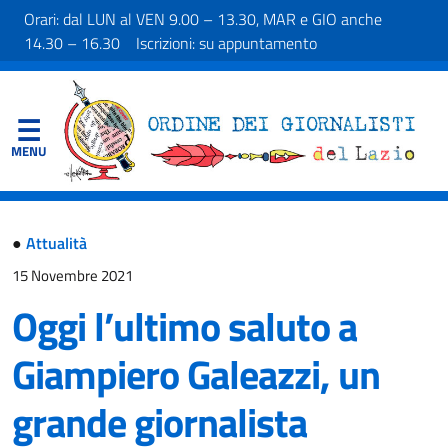
Orari: dal LUN al VEN 9.00 – 13.30, MAR e GIO anche
14.30 – 16.30 Iscrizioni: su appuntamento
●
Attualità
15 Novembre 2021
Oggi l’ultimo saluto a
Giampiero Galeazzi, un
grande giornalista