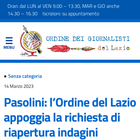
Orari: dal LUN al VEN 9.00 – 13.30, MAR e GIO anche
14.30 – 16.30 Iscrizioni: su appuntamento
●
Senza categoria
14 Marzo 2023
Pasolini: l’Ordine del Lazio
appoggia la richiesta di
riapertura indagini