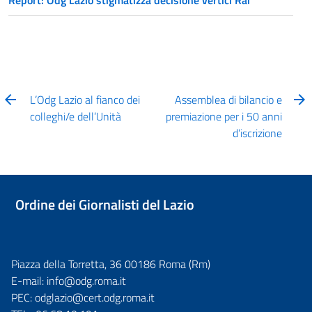
L’Odg Lazio al fianco dei
Assemblea di bilancio e
colleghi/e dell’Unità
premiazione per i 50 anni
d’iscrizione
Ordine dei Giornalisti del Lazio
Piazza della Torretta, 36 00186 Roma (Rm)
E-mail:
info@odg.roma.it
PEC:
odglazio@cert.odg.roma.it