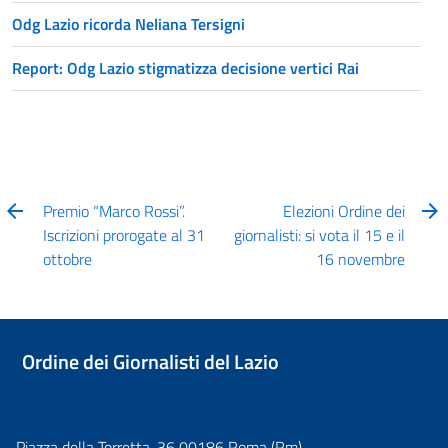
Odg Lazio ricorda Neliana Tersigni
Report: Odg Lazio stigmatizza decisione vertici Rai
Premio “Marco Rossi”.
Elezioni Ordine dei
Iscrizioni prorogate al 31
giornalisti: si vota il 15 e il
ottobre
16 novembre
Ordine dei Giornalisti del Lazio
Piazza della Torretta, 36 00186 Roma (Rm)