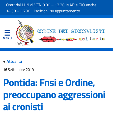
Orari: dal LUN al VEN 9.00 – 13.30, MAR e GIO anche
14.30 – 16.30 Iscrizioni: su appuntamento
●
Attualità
16 Settembre 2019
Pontida: Fnsi e Ordine,
preoccupano aggressioni
ai cronisti