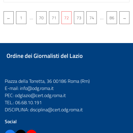
Post
…
…
←
1
70
71
72
73
74
86
→
navigation
Ordine dei Giornalisti del Lazio
Piazza della Torretta, 36 00186 Roma (Rm)
E-mail:
info@odg.roma.it
PEC:
odglazio@cert.odg.roma.it
TEL.:
06.68.10.191
DISCIPLINA:
disciplina@cert.odg.roma.it
Social